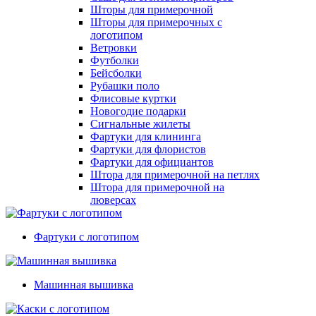
Шторы для примерочной
Шторы для примерочных с
логотипом
Ветровки
Футболки
Бейсболки
Рубашки поло
Флисовые куртки
Новогодие подарки
Сигнальные жилеты
Фартуки для клининга
Фартуки для флористов
Фартуки для официантов
Штора для примерочной на петлях
Штора для примерочной на
люверсах
Фартуки с логотипом
Машинная вышивка