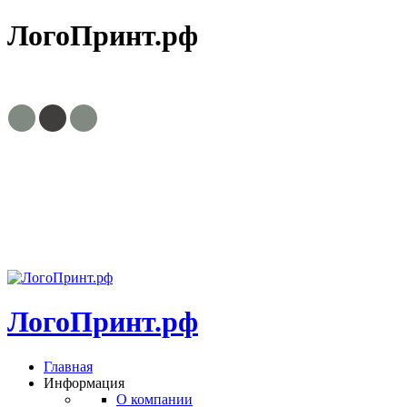
ЛогоПринт.рф
8(495)799-63-30, 8(903)756-03-23
zakaz@logoprint.ru
Пн.-пт. с
9:00 до 18:00
ЛогоПринт.рф
Главная
Информация
О компании