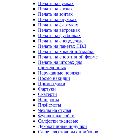
Печать на сумках
Печать на касках
Печать на зонтах
Печать на кружках
Печать на фартуках
Печать на ветровках
Печать на футболках
Печать на спецодежде
Печать на пакетах ПВД
Печать на хоккейной майке
Печать на спортивной форме
Печать на шторах для
примерочных
Нарукавные повязки
Промо накидки
Промо сумки
Фартуки
Скатерти
Напероны
Плэйсметы
Чехлы на стулья
Фуршетные юбки
Салфетки тканевые
Декоративные подушки
Саше для столовых приборов