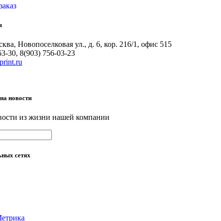
заказ
я
ква, Новопоселковая ул., д. 6, кор. 216/1, офис 515
63-30, 8(903) 756-03-23
rint.ru
на
новости
вости из жизни нашей компании
ьных
сетях