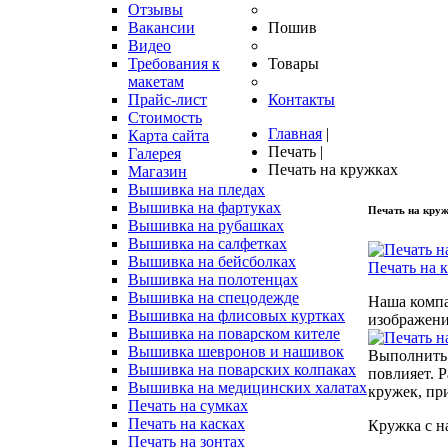
Отзывы
Вакансии
Пошив
Видео
Требования к
Товары
макетам
Прайс-лист
Контакты
Стоимость
Главная
|
Карта сайта
Печать
|
Галерея
Печать на кружках
Магазин
Вышивка на пледах
Вышивка на фартуках
Печать
на
кру
Вышивка на рубашках
Вышивка на салфетках
Вышивка на бейсболках
Печать на 
Вышивка на полотенцах
Вышивка на спецодежде
Наша компа
Вышивка на флисовых куртках
изображени
Вышивка на поварском кителе
Вышивка шевронов и нашивок
Выполнить 
Вышивка на поварских колпаках
повлияет. 
Вышивка на медицинских халатах
кружек, пр
Печать на сумках
Печать на касках
Кружка с н
Печать на зонтах