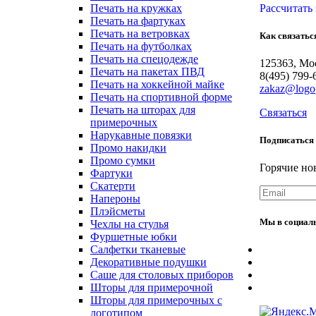
Рассчитать 
Печать на кружках
Печать на фартуках
Печать на ветровках
Как
связатьс
Печать на футболках
Печать на спецодежде
125363, Мос
Печать на пакетах ПВД
8(495) 799-
Печать на хоккейной майке
zakaz@logop
Печать на спортивной форме
Печать на шторах для
Связаться
примерочных
Нарукавные повязки
Подписаться
Промо накидки
Промо сумки
Горячие но
Фартуки
Скатерти
Напероны
Плэйсметы
Мы
в
социал
Чехлы на стулья
Фуршетные юбки
Салфетки тканевые
Декоративные подушки
Саше для столовых приборов
Шторы для примерочной
Шторы для примерочных с
логотипом