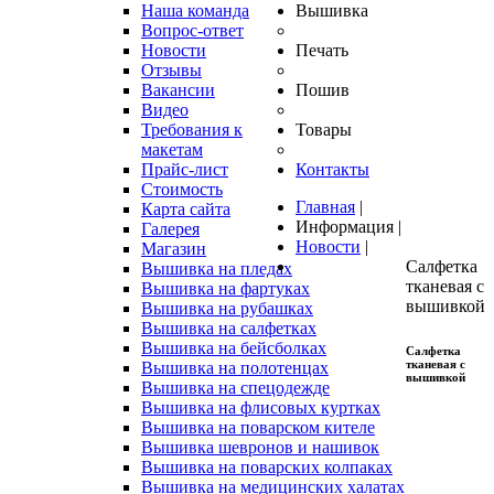
Наша команда
Вышивка
Вопрос-ответ
Новости
Печать
Отзывы
Вакансии
Пошив
Видео
Требования к
Товары
макетам
Прайс-лист
Контакты
Стоимость
Главная
|
Карта сайта
Информация
|
Галерея
Новости
|
Магазин
Салфетка
Вышивка на пледах
тканевая с
Вышивка на фартуках
вышивкой
Вышивка на рубашках
Вышивка на салфетках
Вышивка на бейсболках
Салфетка
тканевая
с
Вышивка на полотенцах
вышивкой
Вышивка на спецодежде
Вышивка на флисовых куртках
Вышивка на поварском кителе
Вышивка шевронов и нашивок
Вышивка на поварских колпаках
Вышивка на медицинских халатах