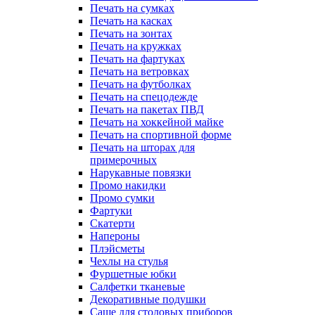
Печать на сумках
Печать на касках
Печать на зонтах
Печать на кружках
Печать на фартуках
Печать на ветровках
Печать на футболках
Печать на спецодежде
Печать на пакетах ПВД
Печать на хоккейной майке
Печать на спортивной форме
Печать на шторах для
примерочных
Нарукавные повязки
Промо накидки
Промо сумки
Фартуки
Скатерти
Напероны
Плэйсметы
Чехлы на стулья
Фуршетные юбки
Салфетки тканевые
Декоративные подушки
Саше для столовых приборов