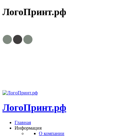
ЛогоПринт.рф
8(495)799-63-30, 8(903)756-03-23
zakaz@logoprint.ru
Пн.-пт. с
9:00 до 18:00
ЛогоПринт.рф
Главная
Информация
О компании