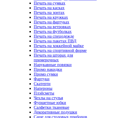
Печать на сумках
Печать на касках
Печать на зонтах
Печать на кружках
Печать на фартуках
Печать на ветровках
Печать на футболках
Печать на спецодежде
Печать на пакетах ПВД
Печать на хоккейной майке
Печать на спортивной форме
Печать на шторах для
примерочных
Нарукавные повязки
Промо накидки
Промо сумки
Фартуки
Скатерти
Напероны
Плэйсметы
Чехлы на стулья
Фуршетные юбки
Салфетки тканевые
Декоративные подушки
Саше для столовых приборов