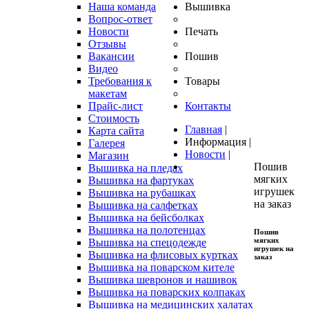
Наша команда
Вышивка
Вопрос-ответ
Новости
Печать
Отзывы
Вакансии
Пошив
Видео
Требования к
Товары
макетам
Прайс-лист
Контакты
Стоимость
Главная
|
Карта сайта
Информация
|
Галерея
Новости
|
Магазин
Пошив
Вышивка на пледах
мягких
Вышивка на фартуках
игрушек
Вышивка на рубашках
на заказ
Вышивка на салфетках
Вышивка на бейсболках
Вышивка на полотенцах
Пошив
мягких
Вышивка на спецодежде
игрушек
на
Вышивка на флисовых куртках
заказ
Вышивка на поварском кителе
Вышивка шевронов и нашивок
Вышивка на поварских колпаках
Вышивка на медицинских халатах