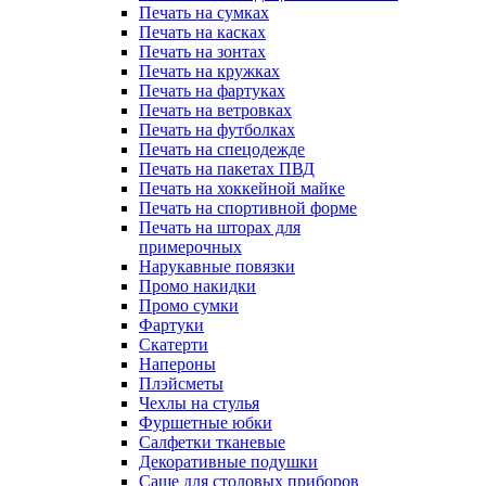
Печать на сумках
Печать на касках
Печать на зонтах
Печать на кружках
Печать на фартуках
Печать на ветровках
Печать на футболках
Печать на спецодежде
Печать на пакетах ПВД
Печать на хоккейной майке
Печать на спортивной форме
Печать на шторах для
примерочных
Нарукавные повязки
Промо накидки
Промо сумки
Фартуки
Скатерти
Напероны
Плэйсметы
Чехлы на стулья
Фуршетные юбки
Салфетки тканевые
Декоративные подушки
Саше для столовых приборов