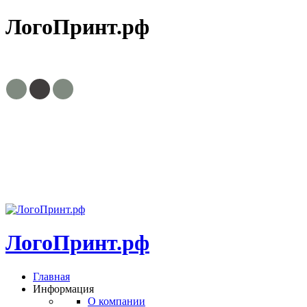
ЛогоПринт.рф
8(495)799-63-30, 8(903)756-03-23
zakaz@logoprint.ru
Пн.-пт. с
9:00 до 18:00
ЛогоПринт.рф
Главная
Информация
О компании