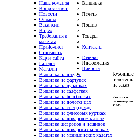
Наша команда
Вышивка
Вопрос-ответ
Новости
Печать
Отзывы
Вакансии
Пошив
Видео
Требования к
Товары
макетам
Прайс-лист
Контакты
Стоимость
Главная
|
Карта сайта
Информация
|
Галерея
Новости
|
Магазин
Кухонные
Вышивка на пледах
полотенца
Вышивка на фартуках
на заказ
Вышивка на рубашках
Вышивка на салфетках
Вышивка на бейсболках
Кухонные
полотенца
на
Вышивка на полотенцах
заказ
Вышивка на спецодежде
Вышивка на флисовых куртках
Вышивка на поварском кителе
Вышивка шевронов и нашивок
Вышивка на поварских колпаках
Вышивка на медицинских халатах